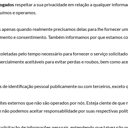
vogados
respeitar a sua privacidade em relação a qualquer inform
ssuímos e operamos.
s apenas quando realmente precisamos delas para lhe fornecer um
ecimento e consentimento. Também informamos por que estamos co
oletadas pelo tempo necessário para fornecer o serviço solicit
cialmente aceitáveis ​​para evitar perdas e roubos, bem como aces
e identificação pessoal publicamente ou com terceiros, exceto q
sites externos que não são operados por nós. Esteja ciente de que
e não podemos aceitar responsabilidade por suas respectivas polít
a solicitação de informações pessoais, entendendo que talvez não 